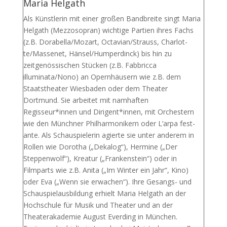
Maria Helgath
Als Künstlerin mit einer großen Bandbreite singt Maria
Helgath (Mezzosopran) wichtige Partien ihres Fachs
(z.B. Dorabella/Mozart, Octavian/Strauss, Charlot-
te/Massenet, Hänsel/Humperdinck) bis hin zu
zeitgenössischen Stücken (z.B. Fabbricca
illuminata/Nono) an Opernhäusern wie z.B. dem
Staatstheater Wiesbaden oder dem Theater
Dortmund. Sie arbeitet mit namhaften
Regisseur*innen und Dirigent*innen, mit Orchestern
wie den Münchner Philharmonikern oder L’arpa fest-
ante. Als Schauspielerin agierte sie unter anderem in
Rollen wie Dorotha („Dekalog“), Hermine („Der
Steppenwolf“), Kreatur („Frankenstein“) oder in
Filmparts wie z.B. Anita („Im Winter ein Jahr“, Kino)
oder Eva („Wenn sie erwachen“). Ihre Gesangs- und
Schauspielausbildung erhielt Maria Helgath an der
Hochschule für Musik und Theater und an der
Theaterakademie August Everding in München.