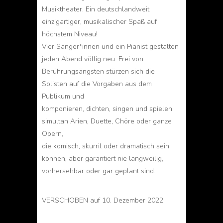
Musiktheater. Ein deutschlandweit
einzigartiger, musikalischer Spaß auf
höchstem Niveau!
Vier Sänger*innen und ein Pianist gestalten
jeden Abend völlig neu. Frei von
Berührungsängsten stürzen sich die
Solisten auf die Vorgaben aus dem
Publikum und
komponieren, dichten, singen und spielen
simultan Arien, Duette, Chöre oder ganze
Opern,
die komisch, skurril oder dramatisch sein
können, aber garantiert nie langweilig,
vorhersehbar oder gar geplant sind.
VERSCHOBEN auf 10. Dezember 2022