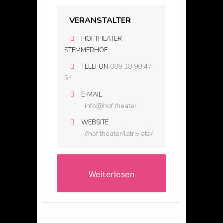
VERANSTALTER
HOFTHEATER
STEMMERHOF
089 18 90 47
TELEFON
54
E-MAIL
info@hof.theater
WEBSITE
//hof.theater/latriviata/
Weiterlesen