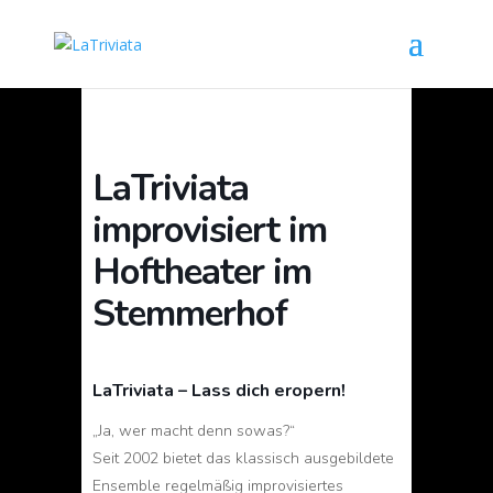
LaTriviata
improvisiert im
Hoftheater im
Stemmerhof
LaTriviata – Lass dich eropern!
„Ja, wer macht denn sowas?“
Seit 2002 bietet das klassisch ausgebildete
Ensemble regelmäßig improvisiertes