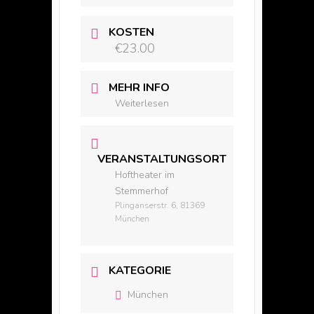
KOSTEN
€23.00
MEHR INFO
Weiterlesen
VERANSTALTUNGSORT
Hoftheater im
Stemmerhof
Plinganserstr. 6, 81369
München
KATEGORIE
München