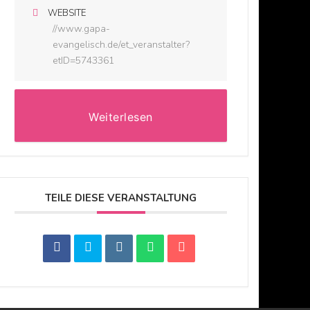
WEBSITE
//www.gapa-
evangelisch.de/et_veranstalter?
etID=5743361
Weiterlesen
TEILE DIESE VERANSTALTUNG