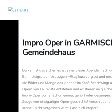
Impro Oper in GARMISC
Gemeindehaus
Du kennst das sicher: es ist einer dieser Abende, nach d
Bahn steigst, den stressigen Alltag kurz vergisst und no
die Bilder und Klänge des Abends im Kopf. Beschwingt und
Opern von LaTriviata entstehen und existieren im gleic
Impro-Oper vorher schon einmal gehört oder gesungen.
Zeuge von einzigartiger Operngeschichte! Verschiedene 
schnell nicht vergessen wirst. Lass dich eropern!