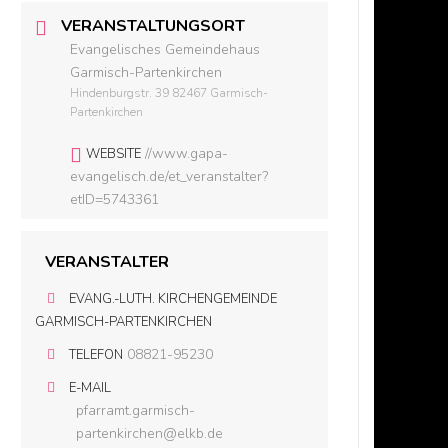
VERANSTALTUNGSORT
Evangelisches Gemeindehaus
Garmisch-Partenkirchen
Hindenburgstr. 39 82467 Garmisch-
Partenkirchen
//www.gapa-
WEBSITE
evangelisch.de/et_veranstalter?
etID=5743361
VERANSTALTER
EVANG.-LUTH. KIRCHENGEMEINDE
GARMISCH-PARTENKIRCHEN
08821-95230
TELEFON
E-MAIL
pfarramt.garmisch-
partenkirchen@elkb.de